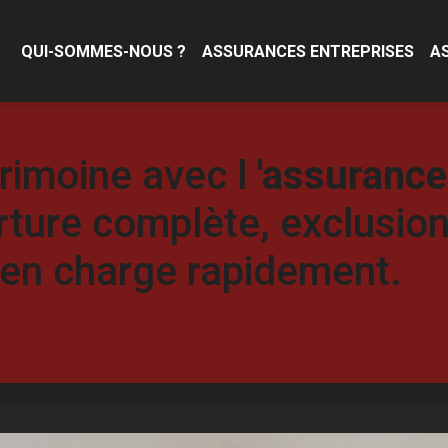
QUI-SOMMES-NOUS ?
ASSURANCES ENTREPRISES
A
rimoine avec l
'assurance
rture complète, exclusio
 en charge rapidement.