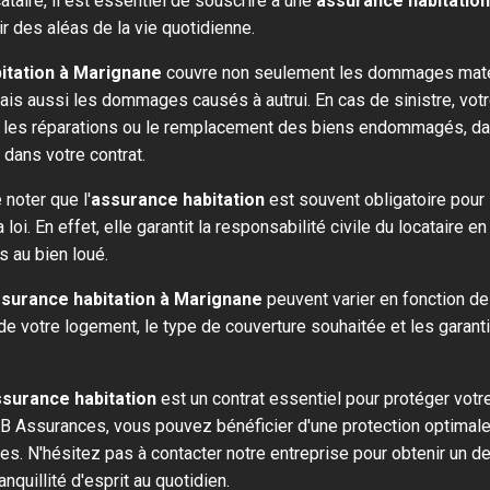
cataire, il est essentiel de souscrire à une
assurance habitatio
r des aléas de la vie quotidienne.
itation à Marignane
couvre non seulement les dommages maté
ais aussi les dommages causés à autrui. En cas de sinistre, vot
 les réparations ou le remplacement des biens endommagés, dan
dans votre contrat.
 noter que l'
assurance habitation
est souvent obligatoire pour 
oi. En effet, elle garantit la responsabilité civile du locataire e
au bien loué.
ssurance habitation à Marignane
peuvent varier en fonction de
 de votre logement, le type de couverture souhaitée et les garant
surance habitation
est un contrat essentiel pour protéger vot
B Assurances, vous pouvez bénéficier d'une protection optimale
es. N'hésitez pas à contacter notre entreprise pour obtenir un d
ranquillité d'esprit au quotidien.