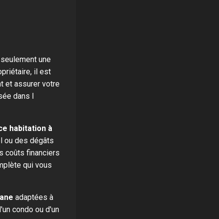
n seulement une
riétaire, il est
 et assurer votre
isée dans l
e habitation à
ol ou des dégâts
 coûts financiers
mplète qui vous
nane
adaptées à
d'un condo ou d'un