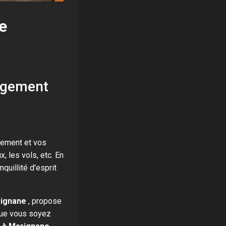
e
logement
ogement et vos
, les vols, etc. En
quillité d'esprit
rignane
, propose
 Que vous soyez