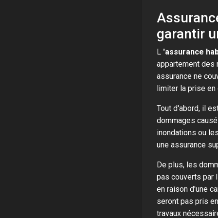
Assurance
garantir 
L
'assurance hab
appartement des r
assurance ne couv
limiter la prise e
Tout d'abord, il es
dommages causés p
inondations ou le
une assurance su
De plus, les domm
pas couverts par 
en raison d'une ca
seront pas pris en
travaux nécessaire