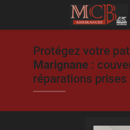
Protégez votre pat
Marignane
: couve
réparations prises