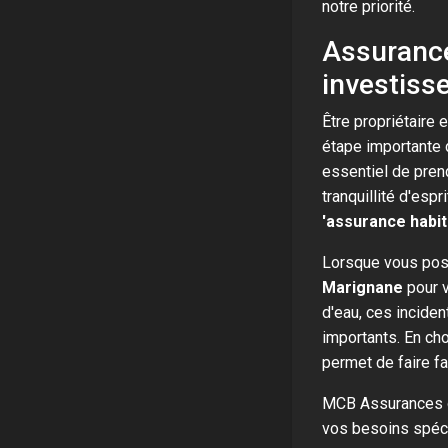
notre priorité.
Assurance
investisse
Être propriétaire
étape importante d
essentiel de pren
tranquillité d'esp
'assurance habi
Lorsque vous poss
Marignane
pour v
d'eau, ces incide
importants. En ch
permet de faire f
MCB Assurances 
vos besoins spéci