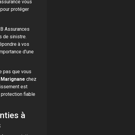
 assurance vous
 pour protéger
CB Assurances
de sinistre.
répondre à vos
importance d'une
fie pas que vous
à Marignane
chez
tissement est
protection fiable
nties à
s