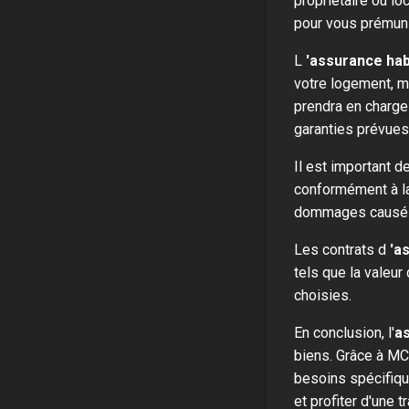
propriétaire ou lo
pour vous prémuni
L
'assurance hab
votre logement, m
prendra en charge
garanties prévues 
Il est important de
conformément à la l
dommages causés 
Les contrats d
'a
tels que la valeur
choisies.
En conclusion, l'
as
biens. Grâce à MC
besoins spécifiqu
et profiter d'une t