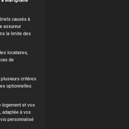
n à Marignane
riels causés à
re assureur
s la limite des
les locataires,
n cas de
 plusieurs critères
ies optionnelles
re logement et vos
, adaptée à vos
evis personnalisé