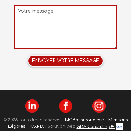
ENVOYER VOTRE MESSAGE
© 2026 Tous droits réservés :
MCBassurances.fr
|
Mentions
Légales
|
R.G.P.D.
| Solution Web
GDA Consulting®